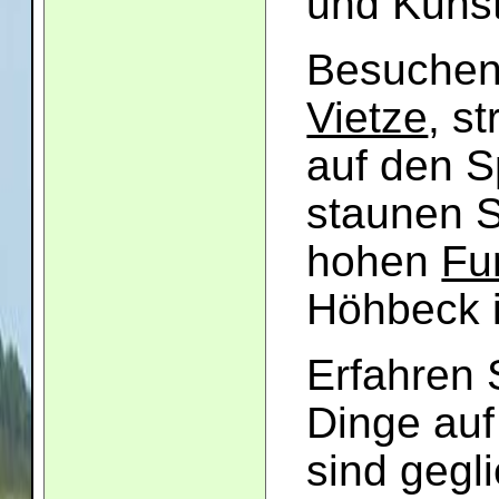
und Kunst
Besuchen
Vietze
, s
auf den 
staunen S
hohen
Fu
Höhbeck i
Erfahren 
Dinge au
sind gegl