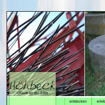
Urlaub an der Elbe
entdecken
erle