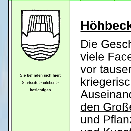
Höhbeck
Die Gesc
viele Fac
vor tause
Sie befinden sich hier:
kriegeris
Startseite
>
erleben
>
besichtigen
Auseinan
den Groß
und Pflan